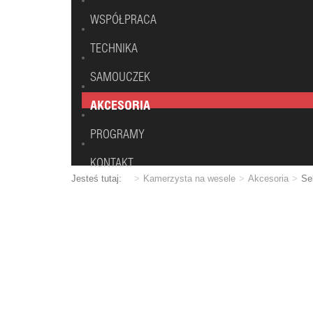
WSPÓŁPRACA
TECHNIKA
SAMOUCZEK
AKCESORIA
PROGRAMY
KONTAKT
Jesteś tutaj:
Kamerzysta na wesele
Akcesoria
Se