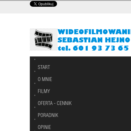
START
O MNIE
FILMY
OFERTA - CENNIK
PORADNIK
OPINIE