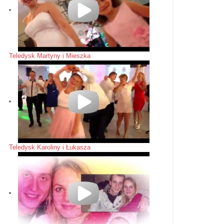
Teledysk Martyny i Mieszka
Teledysk Karoliny i Łukasza