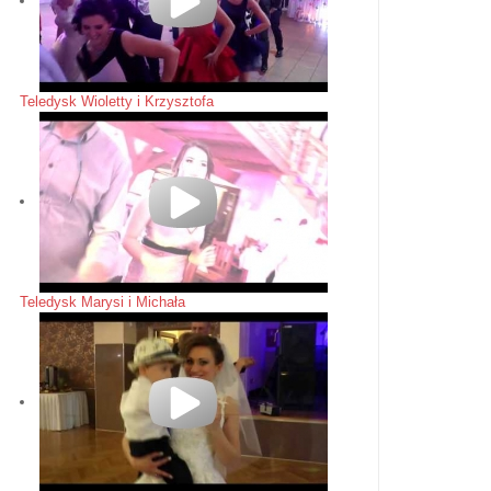
Teledysk Wioletty i Krzysztofa
Teledysk Marysi i Michała