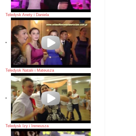
Teledysk Anety i Daniela
Teledysk Natalii i Mateusza
Teledysk Izy i Ireneusza