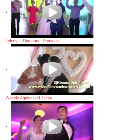
Teledysk Dagmary i Damiana
Wesele Agnieszki i Jacka