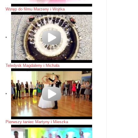
Wstęp do filmu Marzeny i Wojtka
Teledysk Magdaleny i Michała
Pierwszy taniec Martyny i Mieszka