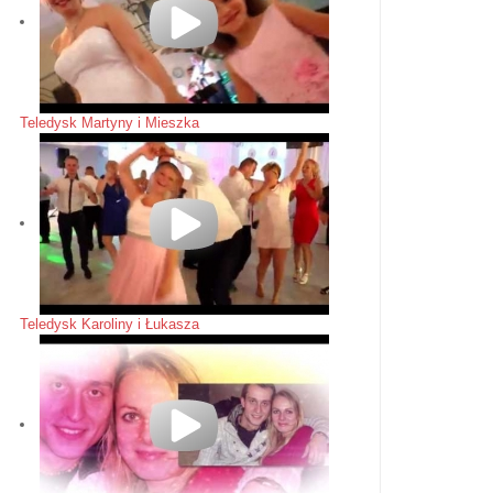
Teledysk Martyny i Mieszka
Teledysk Karoliny i Łukasza