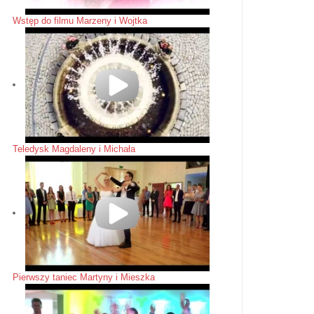
Wstęp do filmu Marzeny i Wojtka
Teledysk Magdaleny i Michała
Pierwszy taniec Martyny i Mieszka