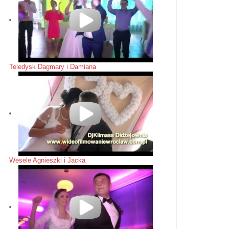
Teledysk Dagmary i Damiana
Wesele Agnieszki i Jacka