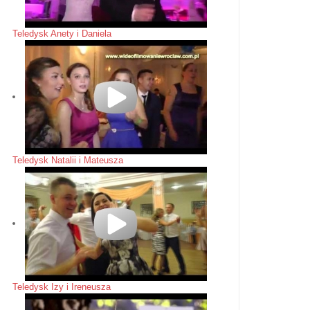
Teledysk Anety i Daniela
Teledysk Natalii i Mateusza
Teledysk Izy i Ireneusza