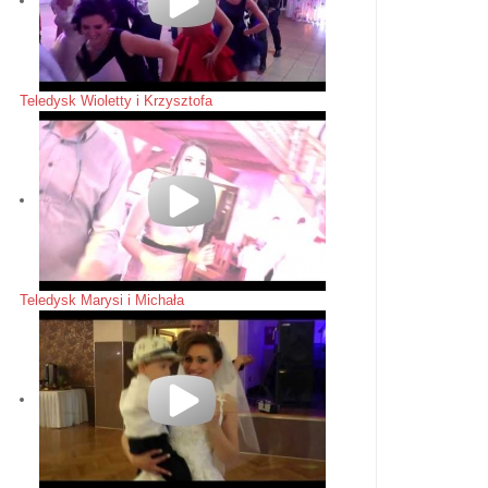
Teledysk Wioletty i Krzysztofa
Teledysk Marysi i Michała