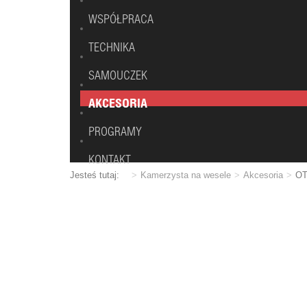
WSPÓŁPRACA
TECHNIKA
SAMOUCZEK
AKCESORIA
PROGRAMY
KONTAKT
Jesteś tutaj:
Kamerzysta na wesele
Akcesoria
OT