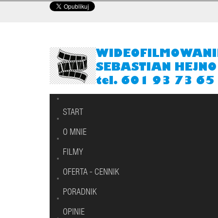
START
O MNIE
FILMY
OFERTA - CENNIK
PORADNIK
OPINIE