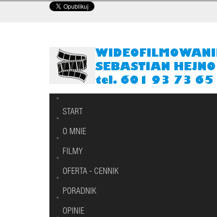
START
O MNIE
FILMY
OFERTA - CENNIK
PORADNIK
OPINIE