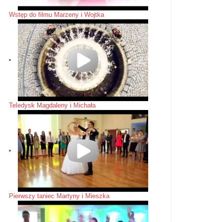
Wstęp do filmu Marzeny i Wojtka
Teledysk Magdaleny i Michała
Pierwszy taniec Martyny i Mieszka