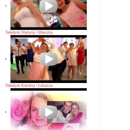
Teledysk Martyny i Mieszka
Teledysk Karoliny i Łukasza