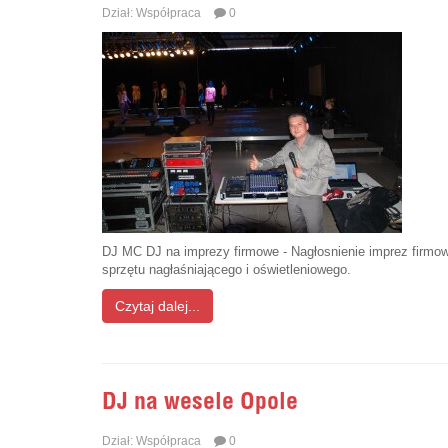
Dział:
Współpraca
0
DJ MC DJ na imprezy firmowe - Nagłosnienie imprez firmow
sprzętu nagłaśniającego i oświetleniowego.
Czytaj dalej...
DJ na wesele Opole
Dział:
Współpraca
0