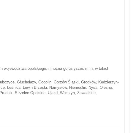
h województwa opolskiego, i można go usłyszeć m.in. w takich
ubczyce, Głuchołazy, Gogolin, Gorzów Śląski, Grodków, Kędzierzyn-
ice, Leśnica, Lewin Brzeski, Namysłów, Niemodlin, Nysa, Olesno,
udnik, Strzelce Opolskie, Ujazd, Wołczyn, Zawadzkie,