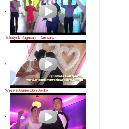
Teledysk Dagmary i Damiana
Wesele Agnieszki i Jacka