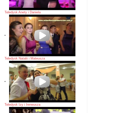
Teledysk Anety i Daniela
Teledysk Natalii i Mateusza
Teledysk Izy i Ireneusza