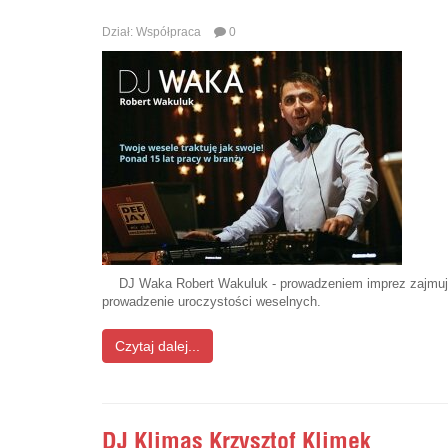
Dział:
Współpraca
0
DJ Waka Robert Wakuluk - prowadzeniem imprez zajmuje s
prowadzenie uroczystości weselnych.
Czytaj dalej...
DJ Klimas Krzysztof Klimek