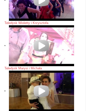
Teledysk Wioletty i Krzysztofa
Teledysk Marysi i Michała