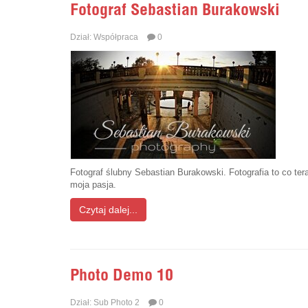
Fotograf Sebastian Burakowski
Dział:
Współpraca
0
Fotograf ślubny Sebastian Burakowski. Fotografia to co ter
moja pasja.
Czytaj dalej...
Photo Demo 10
Dział:
Sub Photo 2
0