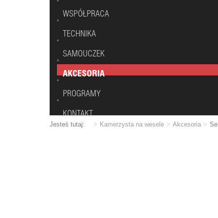
WSPÓŁPRACA
TECHNIKA
SAMOUCZEK
AKCESORIA
PROGRAMY
KONTAKT
Jesteś tutaj:
Kamerzysta na wesele
Akcesoria
Se