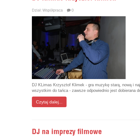
Dział:
Współpraca
0
DJ KLimas Krzysztof Klimek - gra muzykę starą, nową i na
wszystkim do tańca - zawsze odpowiednio jest dobierana d
Czytaj dalej...
DJ na imprezy filmowe