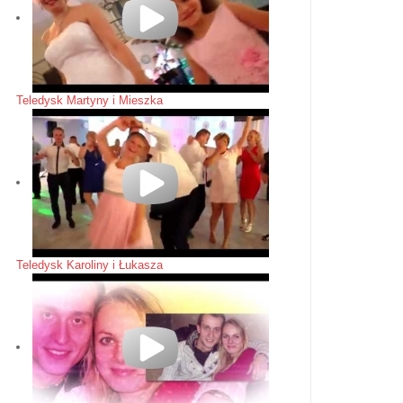
Teledysk Martyny i Mieszka
Teledysk Karoliny i Łukasza