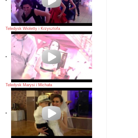
Teledysk Wioletty i Krzysztofa
Teledysk Marysi i Michała