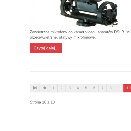
Zewnętrzne mikrofony do kamer video i aparatów DSLR. Mi
przeciwwietrzne, statywy mikrofonowe.
Czytaj dalej...
1
2
3
4
5
6
7
8
...
10
Strona 10 z 10