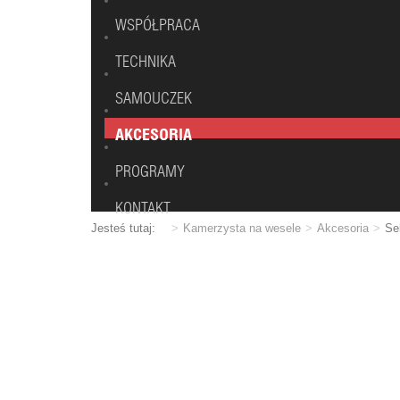
WSPÓŁPRACA
TECHNIKA
SAMOUCZEK
AKCESORIA
PROGRAMY
KONTAKT
Jesteś tutaj:
Kamerzysta na wesele
Akcesoria
Se