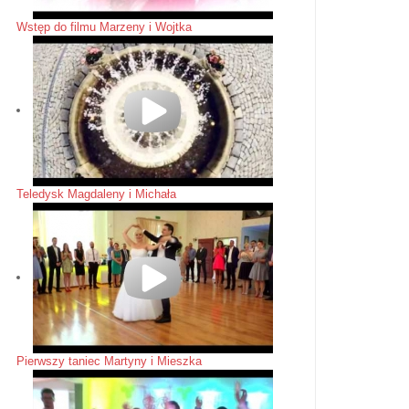
Wstęp do filmu Marzeny i Wojtka
Teledysk Magdaleny i Michała
Pierwszy taniec Martyny i Mieszka