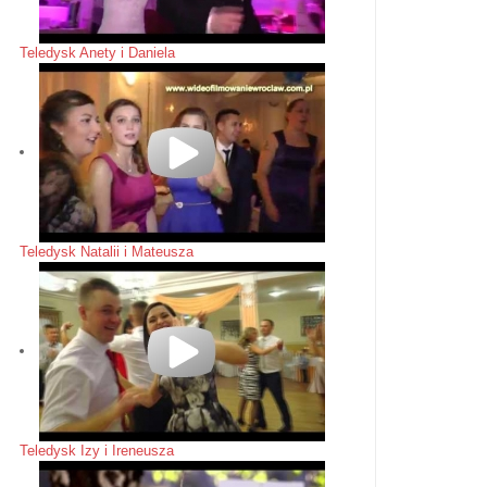
Teledysk Anety i Daniela
Teledysk Natalii i Mateusza
Teledysk Izy i Ireneusza