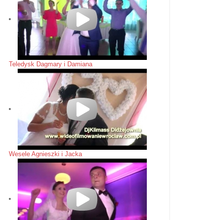
Teledysk Dagmary i Damiana
Wesele Agnieszki i Jacka