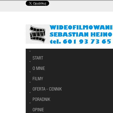
START
O MNIE
FILMY
OFERTA - CENNIK
PORADNIK
OPINIE