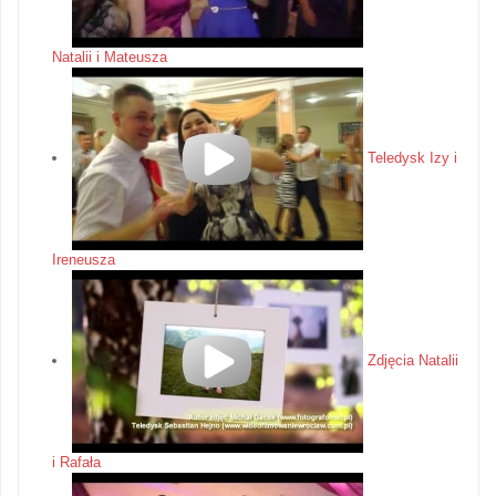
Natalii i Mateusza
Teledysk Izy i
Ireneusza
Zdjęcia Natalii
i Rafała