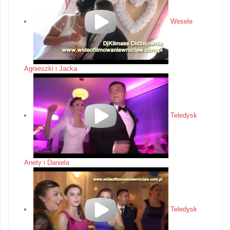
Wesele
Agnieszki i Jacka
Teledysk
Anety i Daniela
Teledysk