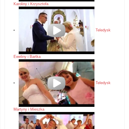
Karoliny i Krzysztofa
Teledysk
Eweliny i Bartka
Teledysk
Martyny i Mieszka