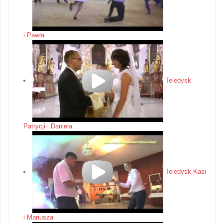
i Pawła
Teledysk
Patrycji i Daniela
Teledysk Kasi
i Mariusza