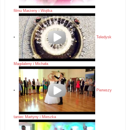
filmu Marzeny i Wojtka
Teledysk
Magdaleny i Michała
Pierwszy
taniec Martyny i Mieszka