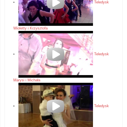
Teledysk
Wioletty i Krzysztofa
Teledysk
Marysi i Michała
Teledysk