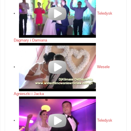
Teledysk
Dagmary i Damiana
Wesele
Agnieszki i Jacka
Teledysk