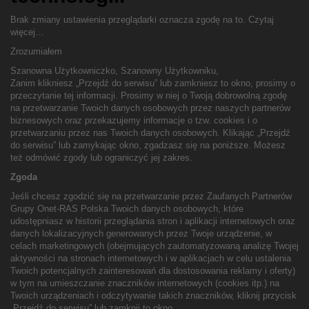
Brak zmiany ustawienia przeglądarki oznacza zgodę na to.
Czytaj
więcej…
Zrozumiałem
Szanowna Użytkowniczko, Szanowny Użytkowniku,
Zanim klikniesz „Przejdź do serwisu” lub zamkniesz to okno, prosimy o
przeczytanie tej informacji. Prosimy w niej o Twoją dobrowolną zgodę
na przetwarzanie Twoich danych osobowych przez naszych partnerów
biznesowych oraz przekazujemy informacje o tzw. cookies i o
przetwarzaniu przez nas Twoich danych osobowych. Klikając „Przejdź
do serwisu” lub zamykając okno, zgadzasz się na poniższe. Możesz
też odmówić zgody lub ograniczyć jej zakres.
Zgoda
Jeśli chcesz zgodzić się na przetwarzanie przez Zaufanych Partnerów
Grupy Onet-RAS Polska Twoich danych osobowych, które
udostępniasz w historii przeglądania stron i aplikacji internetowych oraz
danych lokalizacyjnych generowanych przez Twoje urządzenie, w
celach marketingowych (obejmujących zautomatyzowaną analizę Twojej
aktywności na stronach internetowych i w aplikacjach w celu ustalenia
Twoich potencjalnych zainteresowań dla dostosowania reklamy i oferty)
w tym na umieszczanie znaczników internetowych (cookies itp.) na
Twoich urządzeniach i odczytywanie takich znaczników, kliknij przycisk
„Przejdź do serwisu” lub zamknij to okno.