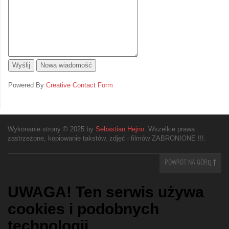
Powered By
Creative Contact Form
Wykonanie strony © 2025 by
Sebastian Hejno
. Wszelkie prawa
zastrzeżone, kopiowanie takstów, zdjęć i filmów ZABRONIONE !!!.
POWRÓT NA GÓRĘ
UWAGA! Ten serwis używa
cookies i podobnych
technologii.