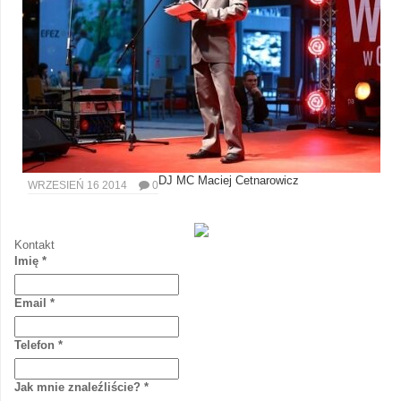
DJ MC Maciej Cetnarowicz
WRZESIEŃ 16 2014
0
Kontakt
Imię
*
Email
*
Telefon
*
Jak mnie znaleźliście?
*