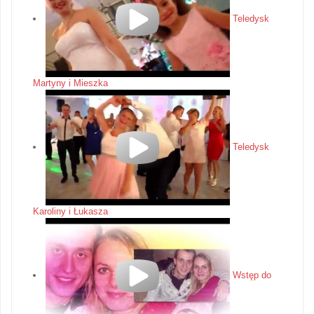
Teledysk
Martyny i Mieszka
Teledysk
Karoliny i Łukasza
Wstęp do