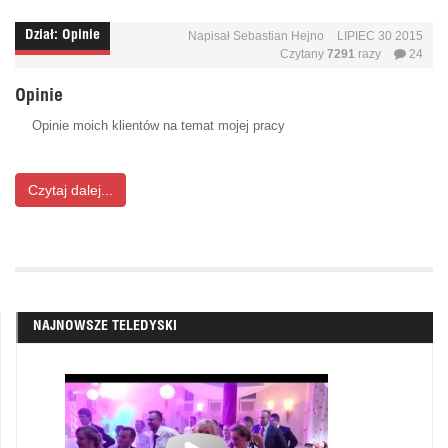
Dział:
Opinie
Napisał
Sebastian Hejno
LIPIEC 30 2015
Czytany
7291
razy
24
Opinie
Opinie moich klientów na temat mojej pracy
Czytaj dalej...
NAJNOWSZE TELEDYSKI