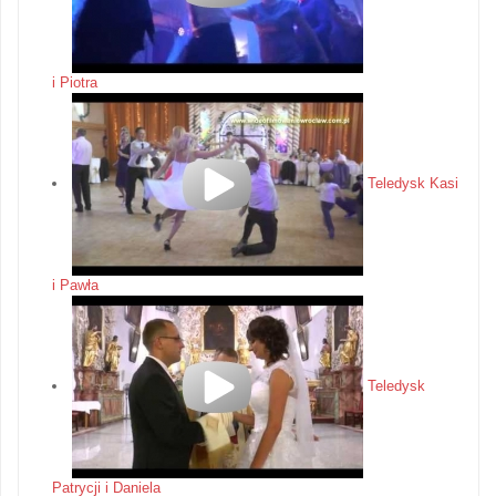
i Piotra
Teledysk Kasi
i Pawła
Teledysk
Patrycji i Daniela