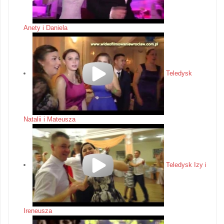
Anety i Daniela
Teledysk
Natalii i Mateusza
Teledysk Izy i
Ireneusza