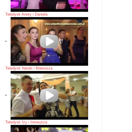
Teledysk Anety i Daniela
Teledysk Natalii i Mateusza
Teledysk Izy i Ireneusza