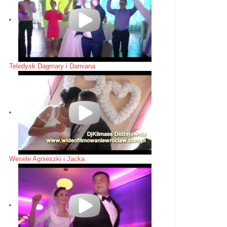
Teledysk Dagmary i Damiana
Wesele Agnieszki i Jacka