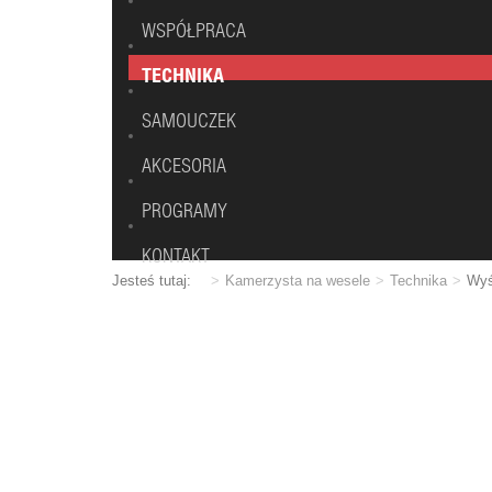
WSPÓŁPRACA
TECHNIKA
SAMOUCZEK
AKCESORIA
PROGRAMY
KONTAKT
Jesteś tutaj:
Kamerzysta na wesele
Technika
Wyś