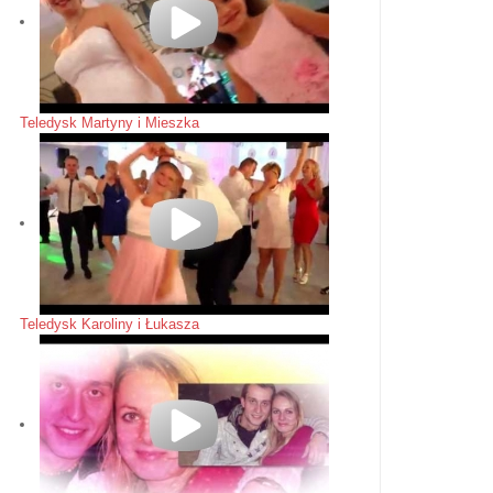
Teledysk Martyny i Mieszka
Teledysk Karoliny i Łukasza