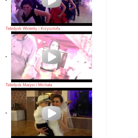
Teledysk Wioletty i Krzysztofa
Teledysk Marysi i Michała