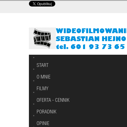
START
O MNIE
FILMY
OFERTA - CENNIK
PORADNIK
OPINIE