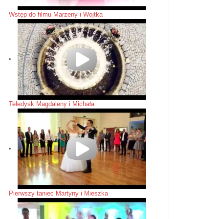
Wstęp do filmu Marzeny i Wojtka
Teledysk Magdaleny i Michała
Pierwszy taniec Martyny i Mieszka