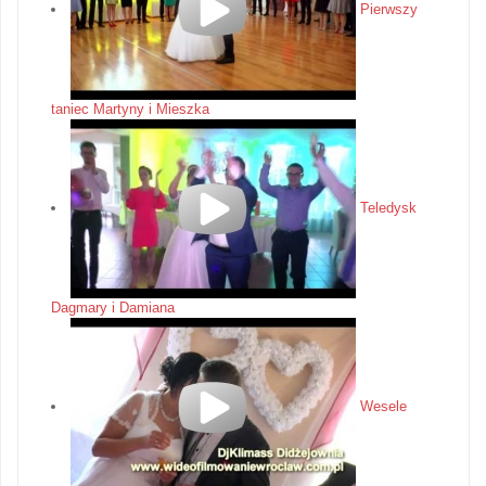
Pierwszy
taniec Martyny i Mieszka
Teledysk
Dagmary i Damiana
Wesele