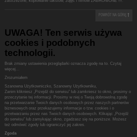
zastrzeżone, kopiowanie takstów, zdjęć i filmów ZABRONIONE !!!.
POWRÓT NA GÓRĘ
UWAGA! Ten serwis używa
cookies i podobnych
technologii.
Brak zmiany ustawienia przeglądarki oznacza zgodę na to.
Czytaj
więcej…
Zrozumiałem
Szanowna Użytkowniczko, Szanowny Użytkowniku,
Zanim klikniesz „Przejdź do serwisu” lub zamkniesz to okno, prosimy o
przeczytanie tej informacji. Prosimy w niej o Twoją dobrowolną zgodę
na przetwarzanie Twoich danych osobowych przez naszych partnerów
biznesowych oraz przekazujemy informacje o tzw. cookies i o
przetwarzaniu przez nas Twoich danych osobowych. Klikając „Przejdź
do serwisu” lub zamykając okno, zgadzasz się na poniższe. Możesz
też odmówić zgody lub ograniczyć jej zakres.
Zgoda