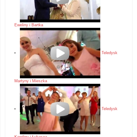
Eweliny i Bartka
Teledysk
Martyny i Mieszka
Teledysk
Karoliny i Łukasza