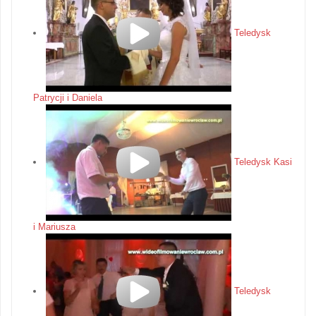
Teledysk
Patrycji i Daniela
Teledysk Kasi
i Mariusza
Teledysk