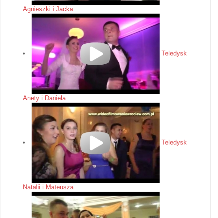
Agnieszki i Jacka
Teledysk
Anety i Daniela
Teledysk
Natalii i Mateusza