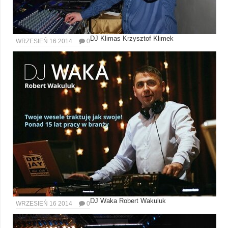
DJ Klimas Krzysztof Klimek
WRZESIEŃ 16 2014
0
DJ Waka Robert Wakuluk
WRZESIEŃ 16 2014
0