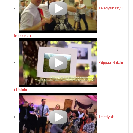
Teledysk Izy i
Ireneusza
Zdjęcia Natalii
i Rafała
Teledysk