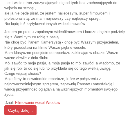
- jest wiele stron zaczynających się od tych fraz zachęcających do
wejścia na stronę ,
ale ja nie będę pisał, że jestem najlepszym, super filmowcem i
profesionalistą, że mam najnowszy czy najlepszy sprzęt.
Nie będę też krytykował innych wideofilmowców.
Jestem po prostu zapalonym wideofilmowcem i bardzo chętnie podzielę
się z Wami tym co robię z pasją.
Nie chcę być Panem Kamerzystą - chcę być Waszym przyjacielem,
który przedstawi na filmie Wasze piękne wesele.
Mam klasyczne podejście do reportażu zaklinając w obrazie Wasze
ważne chwile z dnia ślubu.
Mój zawód to moja pasja, a moja pasja to mój zawód, a wiadomo, że
jak się robi to co się lubi to przykłada się do tego wielką uwagę.
Czego więcej chcieć?
Moje filmy to nowatorskie reportaże, które w połączeniu z
najnowocześniejszym sprzętem, zapewnią Panstwu satysfakcję i
wielką przyjemność oglądania najważniejszych momentów swojego
życia.
Dział:
Filmowanie wesel Wrocław
Czytaj dalej...