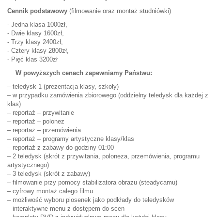
Cennik podstawowy
(filmowanie oraz montaż studniówki)
- Jedna klasa 1000zł,
- Dwie klasy 1600zł,
- Trzy klasy 2400zł,
- Cztery klasy 2800zł,
- Pięć klas 3200zł
W powyższych cenach zapewniamy Państwu:
– teledysk 1 (prezentacja klasy, szkoły)
– w przypadku zamówienia zbiorowego (oddzielny teledysk dla każdej z
klas)
– reportaż – przywitanie
– reportaż – polonez
– reportaż – przemówienia
– reportaż – programy artystyczne klasy/klas
– reportaż z zabawy do godziny 01:00
– 2 teledysk (skrót z przywitania, poloneza, przemówienia, programu
artystycznego)
– 3 teledysk (skrót z zabawy)
– filmowanie przy pomocy stabilizatora obrazu (steadycamu)
– cyfrowy montaż całego filmu
– możliwość wyboru piosenek jako podkłady do teledysków
– interaktywne menu z dostępem do scen