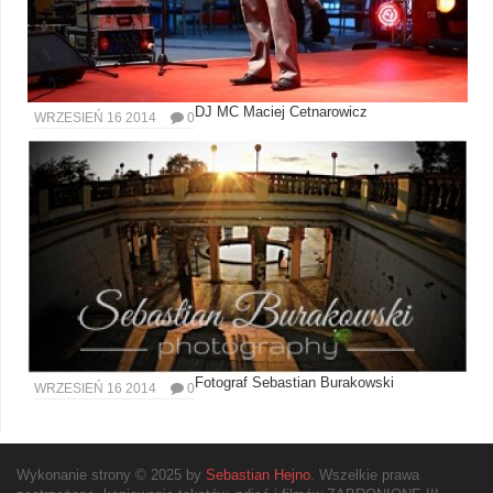
DJ MC Maciej Cetnarowicz
WRZESIEŃ 16 2014
0
Fotograf Sebastian Burakowski
WRZESIEŃ 16 2014
0
Wykonanie strony © 2025 by
Sebastian Hejno
. Wszelkie prawa