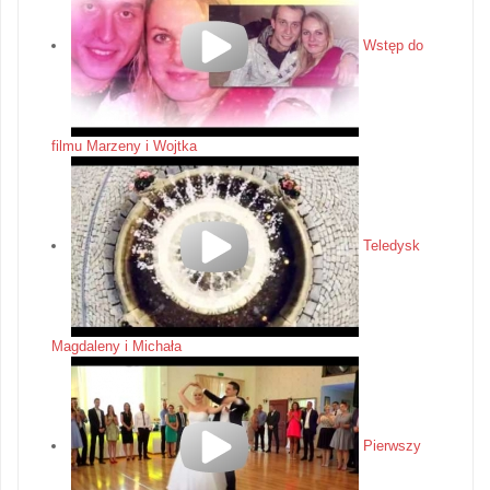
Wstęp do
filmu Marzeny i Wojtka
Teledysk
Magdaleny i Michała
Pierwszy