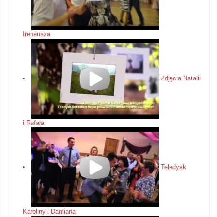
Ireneusza
Zdjęcia Natalii
i Rafała
Teledysk
Karoliny i Damiana