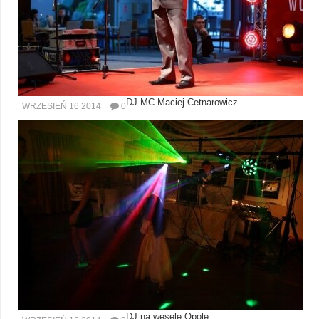
DJ MC Maciej Cetnarowicz
WRZESIEŃ 16 2014
0
DJ na wesele Opole