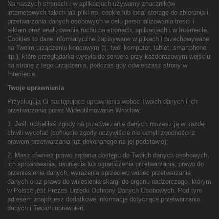
Na naszych stronach i w aplikacjach używamy znaczników
internetowych takich jak pliki np. cookie lub local storage do zbierania i
przetwarzania danych osobowych w celu personalizowania treści i
reklam oraz analizowania ruchu na stronach, aplikacjach i w Internecie.
Cookies to dane informatyczne zapisywane w plikach i przechowywane
na Twoim urządzeniu końcowym (tj. twój komputer, tablet, smartphone
itp.), które przeglądarka wysyła do serwera przy każdorazowym wejściu
na stronę z tego urządzenia, podczas gdy odwiedzasz strony w
Internecie.
Twoje uprawnienia
Przysługują Ci następujące uprawnienia wobec Twoich danych i ich
przetwarzania przez Wideofilmowanie Wrocław:
1. Jeśli udzieliłeś zgody na przetwarzanie danych możesz ją w każdej
chwili wycofać (cofnięcie zgody oczywiście nie uchyli zgodności z
prawem przetwarzania już dokonanego na jej podstawie);
2. Masz również prawo żądania dostępu do Twoich danych osobowych,
ich sprostowania, usunięcia lub ograniczenia przetwarzania, prawo do
przeniesienia danych, wyrażenia sprzeciwu wobec przetwarzania
danych oraz prawo do wniesienia skargi do organu nadzorczego, którym
w Polsce jest Prezes Urzędu Ochrony Danych Osobowych. Pod tym
adresem znajdziesz dodatkowe informacje dotyczące przetwarzania
danych i Twoich uprawnień.