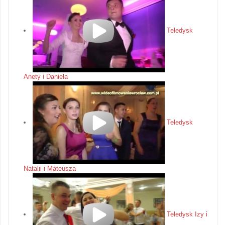
Teledysk
Anety i Daniela
Teledysk
Natalii i Mateusza
Teledysk Izy i