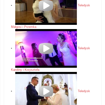
Teledysk
Małgosi i Przemka
Teledysk
Karoliny i Krzysztofa
Teledysk