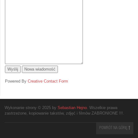
Powered By
Creative Contact Form
Wykonanie strony © 2025 by
Sebastian Hejno
. Wszelkie prawa
zastrzeżone, kopiowanie takstów, zdjęć i filmów ZABRONIONE !!!.
POWRÓT NA GÓRĘ