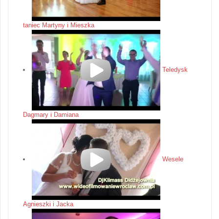
taniec Martyny i Mieszka
Teledysk
Dagmary i Damiana
Wesele
Agnieszki i Jacka