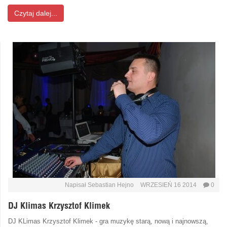
Czytaj dalej...
Napisał
Sebastian Hejno
WRZESIEŃ 16 2014
0
DJ Klimas Krzysztof Klimek
DJ KLimas Krzysztof Klimek - gra muzykę starą, nową i najnowszą,