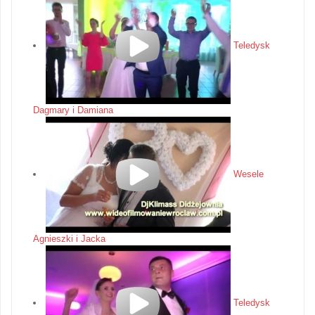
Teledysk
Dagmary i Damiana
Wesele
Agnieszki i Jacka
Teledysk