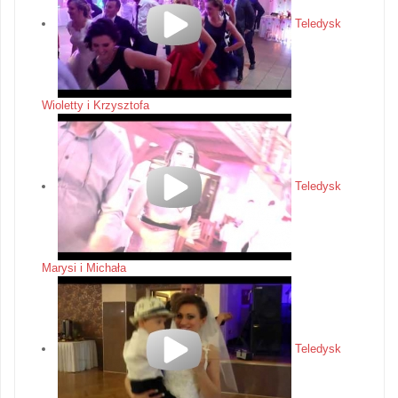
Teledysk
Wioletty i Krzysztofa
Teledysk
Marysi i Michała
Teledysk