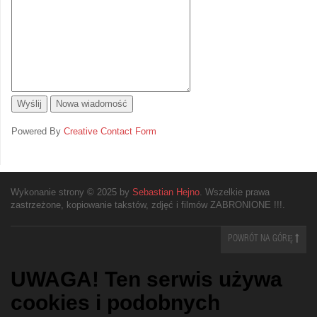
Powered By
Creative Contact Form
Wykonanie strony © 2025 by
Sebastian Hejno
. Wszelkie prawa
zastrzeżone, kopiowanie takstów, zdjęć i filmów ZABRONIONE !!!.
POWRÓT NA GÓRĘ
UWAGA! Ten serwis używa
cookies i podobnych