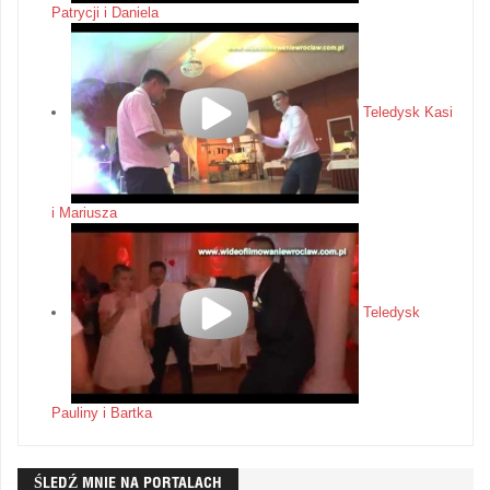
Patrycji i Daniela
Teledysk Kasi
i Mariusza
Teledysk
Pauliny i Bartka
ŚLEDŹ MNIE NA PORTALACH