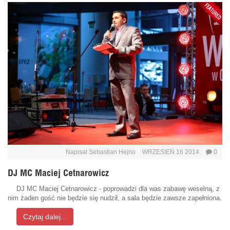
Napisał
Sebastian Hejno
WRZESIEŃ 16 2014
0
DJ MC Maciej Cetnarowicz
DJ MC Maciej Cetnarowicz - poprowadzi dla was zabawę weselną, z
nim żaden gość nie będzie się nudził, a sala będzie zawsze zapełniona.
Czytaj dalej...