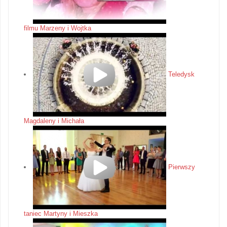
filmu Marzeny i Wojtka
Teledysk
Magdaleny i Michała
Pierwszy
taniec Martyny i Mieszka