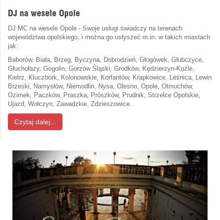
DJ na wesele Opole
DJ MC na wesele Opole - Swoje usługi świadczy na terenach
województwa opolskiego, i można go usłyszeć m.in. w takich miastach
jak:
Baborów, Biała, Brzeg, Byczyna, Dobrodzień, Głogówek, Głubczyce,
Głuchołazy, Gogolin, Gorzów Śląski, Grodków, Kędzierzyn-Koźle,
Kietrz, Kluczbork, Kolonowskie, Korfantów, Krapkowice, Leśnica, Lewin
Brzeski, Namysłów, Niemodlin, Nysa, Olesno, Opole, Otmuchów,
Ozimek, Paczków, Praszka, Prószków, Prudnik, Strzelce Opolskie,
Ujazd, Wołczyn, Zawadzkie, Zdzieszowice.
Czytaj dalej...