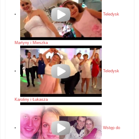
Teledysk
Martyny i Mieszka
Teledysk
Karoliny i Łukasza
Wstęp do