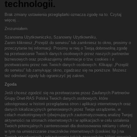
technologii.
Brak zmiany ustawienia przeglądarki oznacza zgodę na to.
Czytaj
więcej…
Zrozumiałem
Szanowna Użytkowniczko, Szanowny Użytkowniku,
Zanim klikniesz „Przejdź do serwisu” lub zamkniesz to okno, prosimy o
przeczytanie tej informacji. Prosimy w niej o Twoją dobrowolną zgodę
na przetwarzanie Twoich danych osobowych przez naszych partnerów
biznesowych oraz przekazujemy informacje o tzw. cookies i o
przetwarzaniu przez nas Twoich danych osobowych. Klikając „Przejdź
do serwisu” lub zamykając okno, zgadzasz się na poniższe. Możesz
też odmówić zgody lub ograniczyć jej zakres.
Zgoda
Jeśli chcesz zgodzić się na przetwarzanie przez Zaufanych Partnerów
Grupy Onet-RAS Polska Twoich danych osobowych, które
udostępniasz w historii przeglądania stron i aplikacji internetowych oraz
danych lokalizacyjnych generowanych przez Twoje urządzenie, w
celach marketingowych (obejmujących zautomatyzowaną analizę Twojej
aktywności na stronach internetowych i w aplikacjach w celu ustalenia
Twoich potencjalnych zainteresowań dla dostosowania reklamy i oferty)
w tym na umieszczanie znaczników internetowych (cookies itp.) na
Twoich urządzeniach i odczytywanie takich znaczników, kliknij przycisk