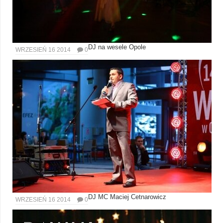
DJ na wesele Opole
WRZESIEŃ 16 2014
0
DJ MC Maciej Cetnarowicz
WRZESIEŃ 16 2014
0