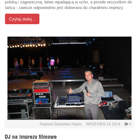
polską i zagraniczną, łatwo wpadającą w ucho, a przede wszystkim do
tańca - zawsze odpowiednio jest dobierana do charakteru imprezy.
Czytaj dalej...
Napisał
Sebastian Hejno
WRZESIEŃ 16 2014
0
DJ na imprezy filmowe