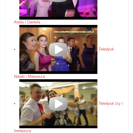
Anety i Daniela
Teledysk
Natalii i Mateusza
Teledysk Izy i
Ireneusza