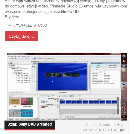
Alstor wprowadził do sprzedaży najnowszą wersję rodziny programów
do domowej edycji wideo. Pinnacle Studio 16 umożliwia użytkownikom
tworzenie profesjonalnej jakości filmów HD.
Etykiety
PINNACLE STUDIO
Czytaj dalej...
Dział:
Sony DVD Architect
Napisał
Sebastian Hejno
WRZESIEŃ 17 2014
0