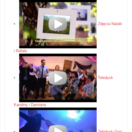
Zdjęcia Natalii
i Rafała
Teledysk
Karoliny i Damiana
Teledysk Gosi