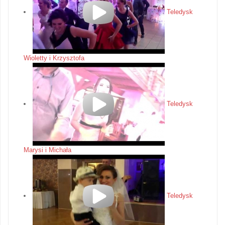
Teledysk
Wioletty i Krzysztofa
Teledysk
Marysi i Michała
Teledysk