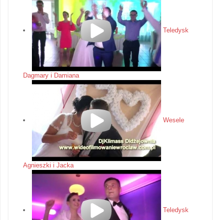
Teledysk
Dagmary i Damiana
Wesele
Agnieszki i Jacka
Teledysk