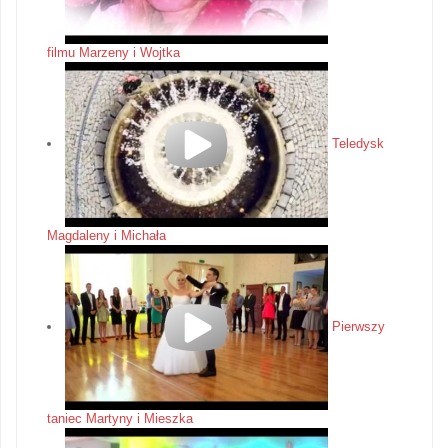
filmu Marzeny i Wojtka
Teledysk
Magdaleny i Michała
Pierwszy
taniec Martyny i Mieszka