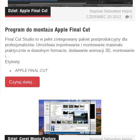
Dział:
Apple Final Cut
Napisał
Sebastian Hejno
CZERWIEC 20 2012
0
Program do montażu Apple Final Cut
Final Cut Studio to w pełni zintegrowany pakiet postprodukcyjny dla
profesjonalistów. Umożliwia importowanie i montowanie materiału
praktycznie w dowolnym formacie, dodawanie animacji 3D, montowanie
i…
Etykiety
APPLE FINAL CUT
Czytaj dalej...
Dział:
Corel Movie Factory
Napisał
Sebastian Hejno