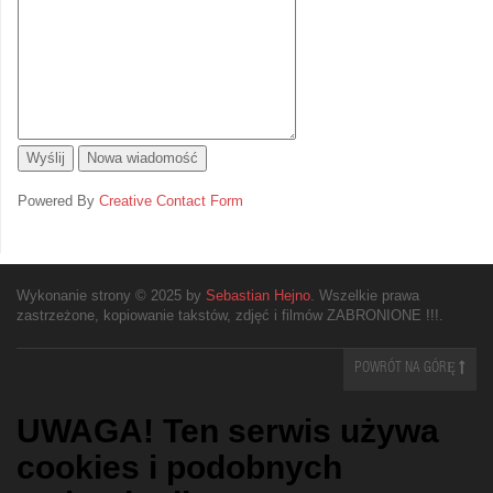
Powered By
Creative Contact Form
Wykonanie strony © 2025 by
Sebastian Hejno
. Wszelkie prawa
zastrzeżone, kopiowanie takstów, zdjęć i filmów ZABRONIONE !!!.
POWRÓT NA GÓRĘ
UWAGA! Ten serwis używa
cookies i podobnych