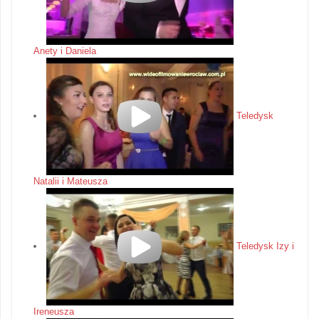
Anety i Daniela
Teledysk
Natalii i Mateusza
Teledysk Izy i
Ireneusza