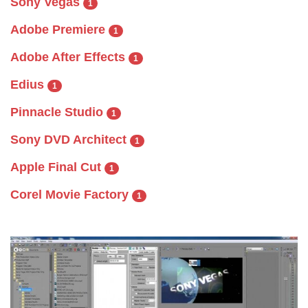
Sony Vegas
1
Adobe Premiere
1
Adobe After Effects
1
Edius
1
Pinnacle Studio
1
Sony DVD Architect
1
Apple Final Cut
1
Corel Movie Factory
1