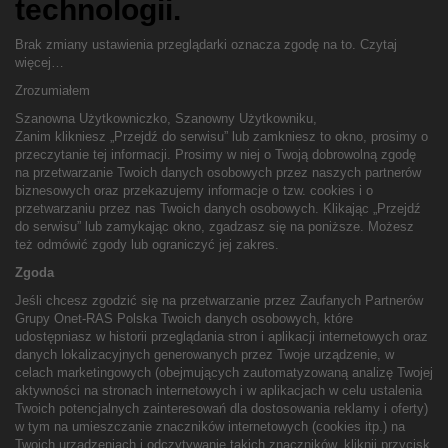
technologii.
Brak zmiany ustawienia przeglądarki oznacza zgodę na to.
Czytaj
więcej…
Zrozumiałem
Szanowna Użytkowniczko, Szanowny Użytkowniku,
Zanim klikniesz „Przejdź do serwisu” lub zamkniesz to okno, prosimy o
przeczytanie tej informacji. Prosimy w niej o Twoją dobrowolną zgodę
na przetwarzanie Twoich danych osobowych przez naszych partnerów
biznesowych oraz przekazujemy informacje o tzw. cookies i o
przetwarzaniu przez nas Twoich danych osobowych. Klikając „Przejdź
do serwisu” lub zamykając okno, zgadzasz się na poniższe. Możesz
też odmówić zgody lub ograniczyć jej zakres.
Zgoda
Jeśli chcesz zgodzić się na przetwarzanie przez Zaufanych Partnerów
Grupy Onet-RAS Polska Twoich danych osobowych, które
udostępniasz w historii przeglądania stron i aplikacji internetowych oraz
danych lokalizacyjnych generowanych przez Twoje urządzenie, w
celach marketingowych (obejmujących zautomatyzowaną analizę Twojej
aktywności na stronach internetowych i w aplikacjach w celu ustalenia
Twoich potencjalnych zainteresowań dla dostosowania reklamy i oferty)
w tym na umieszczanie znaczników internetowych (cookies itp.) na
Twoich urządzeniach i odczytywanie takich znaczników, kliknij przycisk