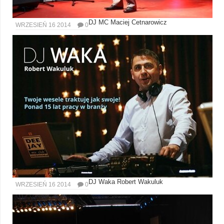
DJ MC Maciej Cetnarowicz
WRZESIEŃ 16 2014
0
DJ Waka Robert Wakuluk
WRZESIEŃ 16 2014
0