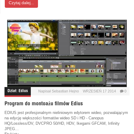
Czytaj dalej...
Dział:
Edius
Napisał
Sebastian Hejno
WRZESIEŃ 17 2014
0
Program do montoażu filmów Edius
EDIUS jest profesjonalnym nieliniowym edytorem wideo, pozwalającym
na edycję większości formatów wideo SD i HD - Canopus
HQ/Lossless/DV, DVCPRO 50/HD, HDV, Ikegami GFCAM, Infinity
JPEG…