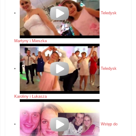
Teledysk
Martyny i Mieszka
Teledysk
Karoliny i Łukasza
Wstęp do