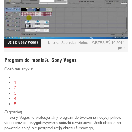
Dział:
Sony Vegas
Napisał
Sebastian Hejno
WRZESIEŃ 16 2014
0
Program do montażu Sony Vegas
Oceń ten artykuł
1
2
3
4
5
(0 głosów)
Sony Vegas to profesjonalny program do tworzenia i edycji plików
video oraz do przygotowywania ścieżki dźwiękowej. Jeśli chcesz na
poważnie zająć się postprodukcją obrazu filmowego,…